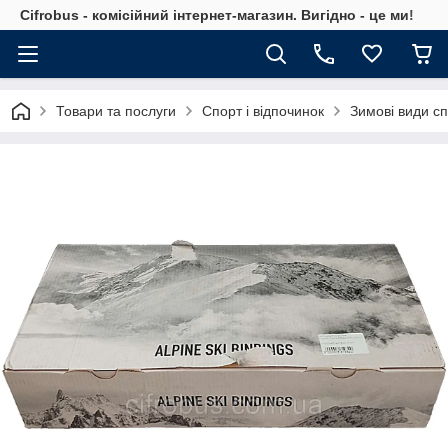
Cifrobus - комiсiйний iнтернет-магазин. Вигiдно - це ми!
Товари та послуги
Спорт і відпочинок
Зимові види с