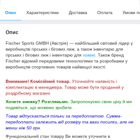
Опис
Характеристики
Доставка
Оплата
Умови п
Опис
Fischer Sports GMBH (Австрія) — найбільший світовий лідер у
виробництві гірських і бігових лиж, а також інвентарю для
гірських і бігових лиж і інвентарю для
хокею
. Також бренд
Fischer відомий передовими технологіями та розробками у
виробництві спортивних товарів найвищої якості.
Внимание! Комісійний товар.
Уточнюйте наявність і
комплектацію в менеджера. Товар може бути проданий у
роздрібному магазині.
Хочете знижку? Розгляньмо.
Запропонуємо свою ціну й ми
подивіться, що можемо зробити.
Товар відпускається тільки за передоплатою. Сумма-
передоплати залежить від розміру та ваги посилки, але не
менш ніж 50 грн.
Функціональний стан товару Ви можете уточнити в