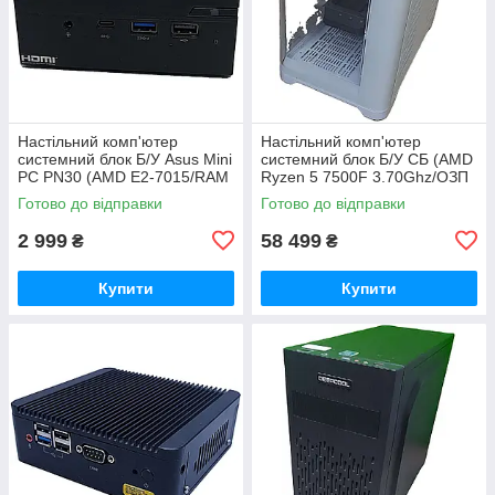
Настільний комп'ютер
Настільний комп'ютер
системний блок Б/У Asus Mini
системний блок Б/У СБ (AMD
PC PN30 (AMD E2-7015/RAM
Ryzen 5 7500F 3.70Ghz/ОЗП
8GB/SSD 120GB/AMD
32 GB/SSD 1TB/GeForce RTX
Готово до відправки
Готово до відправки
Radeon R2)
4070 Super)
2 999
58 499
₴
₴
Купити
Купити