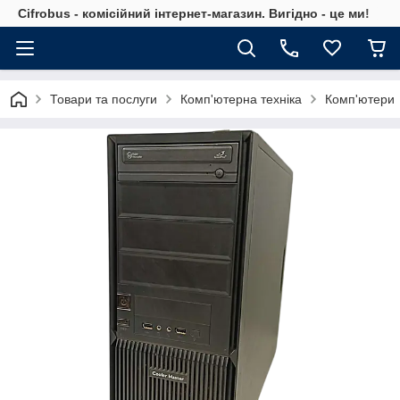
Cifrobus - комiсiйний iнтернет-магазин. Вигiдно - це ми!
Товари та послуги
Комп'ютерна техніка
Комп'ютери