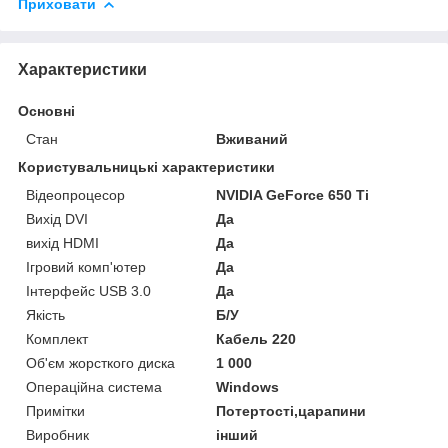
Приховати
Характеристики
Основні
Стан
Вживаний
Користувальницькі характеристики
Відеопроцесор
NVIDIA GeForce 650 Ti
Вихід DVI
Да
вихід HDMI
Да
Ігровий комп'ютер
Да
Інтерфейс USB 3.0
Да
Якість
Б/У
Комплект
Кабель 220
Об'єм жорсткого диска
1 000
Операційна система
Windows
Примітки
Потертості,царапини
Виробник
інший