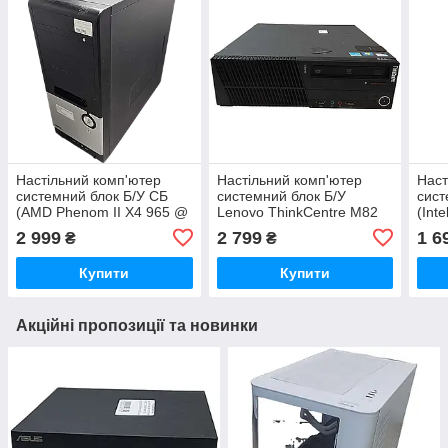
Настільний комп'ютер
Настільний комп'ютер
Наст
системний блок Б/У СБ
системний блок Б/У
сист
(AMD Phenom II X4 965 @
Lenovo ThinkCentre M82
(Int
3.4GHz/Ram 8Gb/Hdd
(Intel Core i5-2400S @
2.2
2 999
2 799
1 6
₴
₴
1Tb/nVidia GF GTS 450)
2.5GHz/Ram 8GB/HDD
1Tb/
1TB/nVidia GeForce
Купити
Купити
GT730)
Акційні пропозиції та новинки