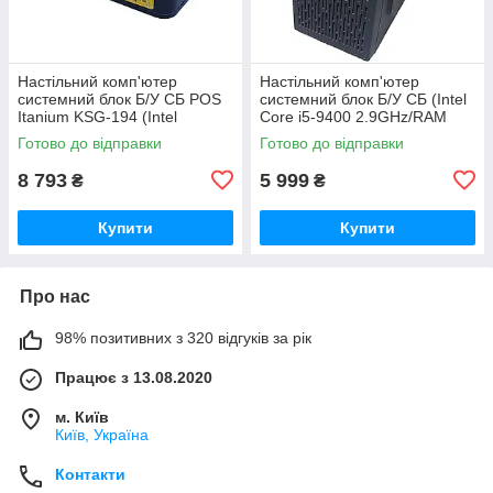
Настільний комп'ютер
Настільний комп'ютер
системний блок Б/У СБ POS
системний блок Б/У СБ (Intel
Itanium KSG-194 (Intel
Core i5-9400 2.9GHz/RAM
Celeron J1900 1.99GHz/RAM
8GB/SSD 120Gb/Intel UHD
Готово до відправки
Готово до відправки
8GB/SSD 512GB/Intel HD
Graphics 630)
Graphics)
8 793
5 999
₴
₴
Купити
Купити
Про нас
98% позитивних з 320 відгуків за рік
Працює з 13.08.2020
м. Київ
Київ, Україна
Контакти