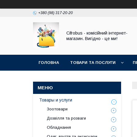
+380 (98) 317-20-20
Cifrobus - комiсiйний iнтернет-
магазин. Вигiдно - це ми!
ГОЛОВНА
ТОВАРИ ТА ПОСЛУГИ
П
Товары и услуги
Зоотовари
Дозвілля та розваги
Обладнання
Одяг, взуття та аксесуари