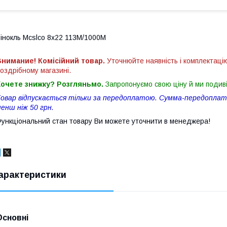
інокль Mcslco 8x22 113M/1000M
нимание! Комісійний товар.
Уточнюйте наявність і комплектаці
оздрібному магазині.
Хочете знижку? Розгляньмо.
Запропонуємо свою ціну й ми подив
овар відпускається тільки за передоплатою. Сумма-передоплати
енш ніж 50 грн.
ункціональний стан товару Ви можете уточнити в менеджера!
арактеристики
Основні