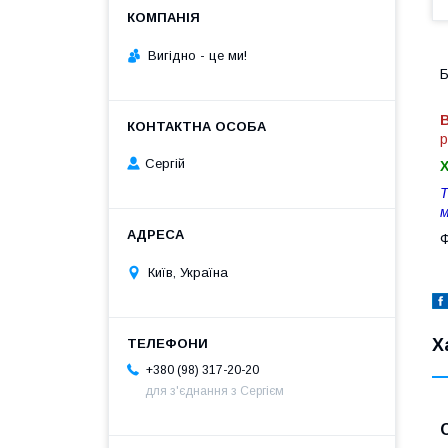
Вигiдно - це ми!
Б
В
р
Сергій
Т
м
Ф
Київ, Україна
Х
+380 (98) 317-20-20
для з'єднання з Сергієм