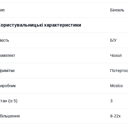
ип
Бінокль
Користувальницькі характеристики
кість
Б/У
омплект
Чохол
римітки
Потертос
иробник
Mcslco
тан (із 5)
3
більшення
8-22x