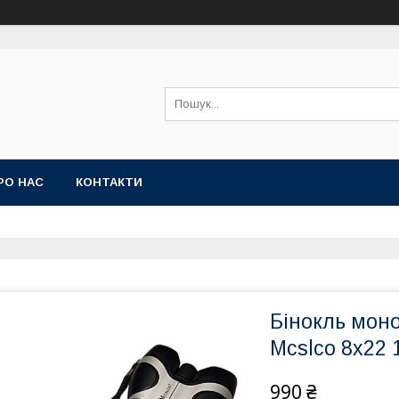
РО НАС
КОНТАКТИ
Бінокль моно
Mcslco 8x22
990 ₴