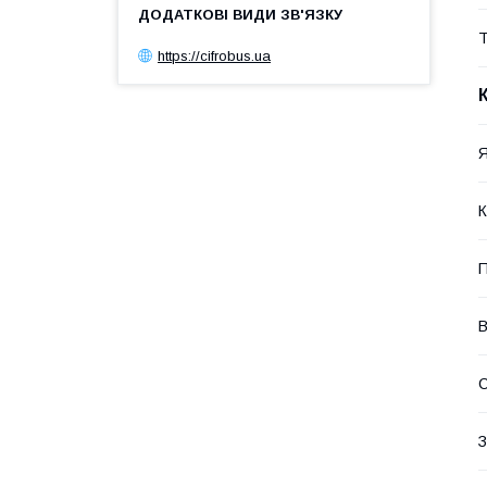
Т
https://cifrobus.ua
Я
К
П
В
С
З