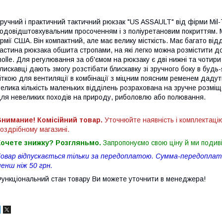
ручний і практичний тактичний рюкзак "US ASSAULT" від фірми Mil-
одовідштовхувальним просоченням і з поліуретановим покриттям.
рмії США. Він компактний, але має велику місткість. Має багато від
астина рюкзака обшита стропами, на які легко можна розмістити 
olle. Для регулювання за об'ємом на рюкзаку є дві нижні та чотири б
лискавці дають змогу розстібати блискавку зі зручного боку в будь-
іткою для вентиляції в комбінації з міцним поясним ременем даду
елика кількість маленьких відділень розрахована на зручне розміщ
ля невеликих походів на природу, риболовлю або полювання.
нимание! Комісійний товар.
Уточнюйте наявність і комплектаці
оздрібному магазині.
Хочете знижку? Розгляньмо.
Запропонуємо свою ціну й ми подив
овар відпускається тільки за передоплатою. Сумма-передоплати
енш ніж 50 грн.
ункціональний стан товару Ви можете уточнити в менеджера!