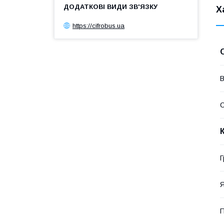
Х
https://cifrobus.ua
В
Г
Я
П