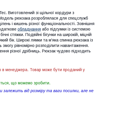
Tec. Виготовлений зі щільної кордури з
 Модель рюкзака розроблялася для спецслужб
ділень і кишень різної функціональності. Зовнішня
додаткове
обладнання
або підсумки із системою
ічні стяжки. Подвійні бігунки на широкій, міцній
який бік. Широкі лямки та м'яка спинка рюкзака із
ть змогу рівномірно розподілити навантаження.
ення різної дрібниць. Рюкзак чудово підходить
ю в менеджера. Товар може бути проданий у
іться, що можемо зробити.
 залежить від розміру та ваги посилки, але не