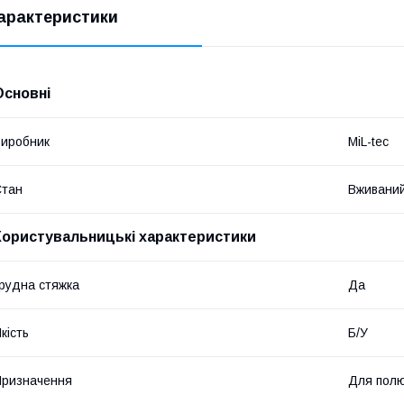
арактеристики
Основні
иробник
MiL-tec
Стан
Вживани
Користувальницькі характеристики
рудна стяжка
Да
кість
Б/У
ризначення
Для полю