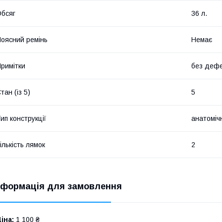
бсяг
36 л.
оясний ремінь
Немає
римітки
без дефе
тан (із 5)
5
ип конструкції
анатоміч
ількість лямок
2
нформація для замовлення
іна:
1 100 ₴