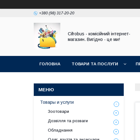
+380 (98) 317-20-20
Cifrobus - комiсiйний iнтернет-
магазин. Вигiдно - це ми!
ГОЛОВНА
ТОВАРИ ТА ПОСЛУГИ
П
Товары и услуги
Зоотовари
Дозвілля та розваги
Обладнання
Одяг, взуття та аксесуари