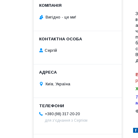
З
Вигiдно - це ми!
в
а
ч
m
б
с
Сергій
В
д
В
р
Київ, Україна
Т
м
Ф
+380 (98) 317-20-20
для з'єднання з Сергієм