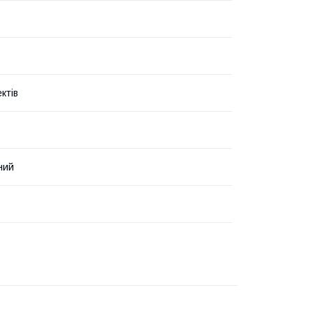
ктів
ний