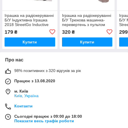
Іграшка на радіокеруванні
Іграшка на радіокеруванні
Ігра
Б/У Індуктивна Іграшка
Б/У Трюкова машинка-
Б/У 
2018 StreetGo Inductive
перевертень з пультом
Stre
Tank Black
керування ZYJH127/T06B
Ora
179
320
299
₴
₴
Купити
Купити
Про нас
98% позитивних з 320 відгуків за рік
Працює з 13.08.2020
м. Київ
Київ, Україна
Контакти
Сьогодні працює з 09:00 до 18:00
Показати весь графік роботи