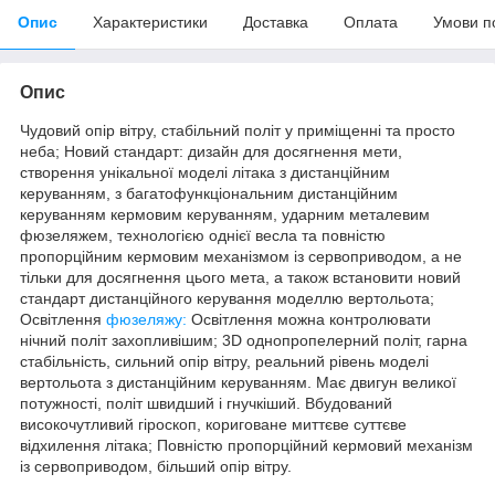
Опис
Характеристики
Доставка
Оплата
Умови п
Опис
Чудовий опір вітру, стабільний політ у приміщенні та просто
неба; Новий стандарт: дизайн для досягнення мети,
створення унікальної моделі літака з дистанційним
керуванням, з багатофункціональним дистанційним
керуванням кермовим керуванням, ударним металевим
фюзеляжем, технологією однієї весла та повністю
пропорційним кермовим механізмом із сервоприводом, а не
тільки для досягнення цього мета, а також встановити новий
стандарт дистанційного керування моделлю вертольота;
Освітлення
фюзеляжу:
Освітлення можна контролювати
нічний політ захопливішим; 3D однопропелерний політ, гарна
стабільність, сильний опір вітру, реальний рівень моделі
вертольота з дистанційним керуванням. Має двигун великої
потужності, політ швидший і гнучкіший. Вбудований
високочутливий гіроскоп, кориговане миттєве суттєве
відхилення літака; Повністю пропорційний кермовий механізм
із сервоприводом, більший опір вітру.