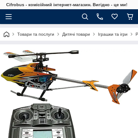
Cifrobus - комiсiйний iнтернет-магазин. Вигiдно - це ми!
Товари та послуги
Дитячі товари
Іграшки та ігри
Р