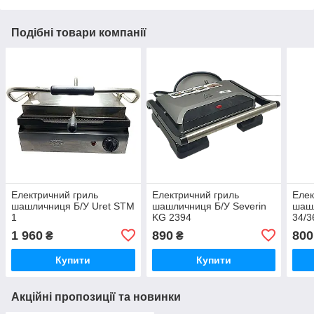
Подібні товари компанії
Електричний гриль
Електричний гриль
Елек
шашличниця Б/У Uret STM
шашличниця Б/У Severin
шашл
1
KG 2394
34/3
1 960
890
800
₴
₴
Купити
Купити
Акційні пропозиції та новинки