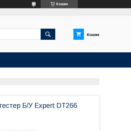
Кошик
Кошик
естер Б/У Expert DT266