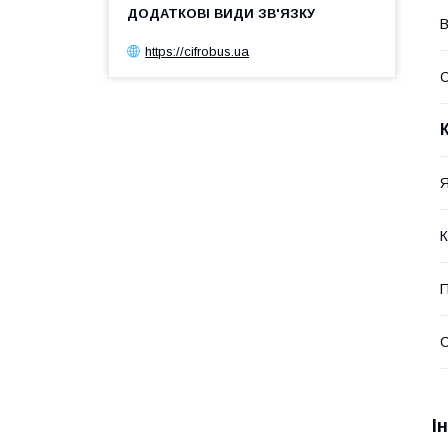
В
https://cifrobus.ua
Я
К
П
С
І