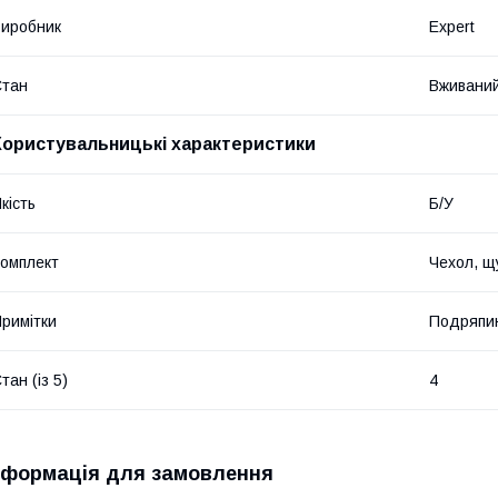
иробник
Expert
Стан
Вживани
Користувальницькі характеристики
кість
Б/У
омплект
Чехол, щ
римітки
Подряпин
тан (із 5)
4
нформація для замовлення