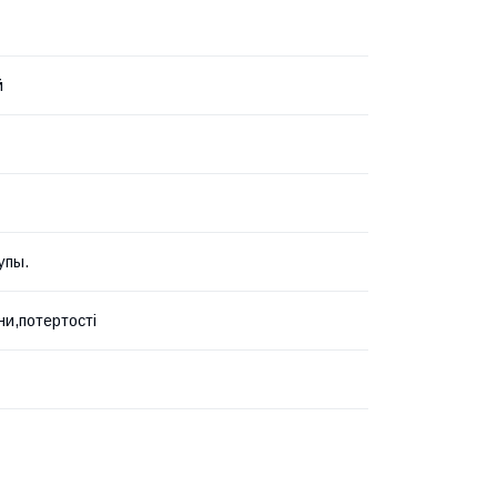
й
упы.
и,потертості