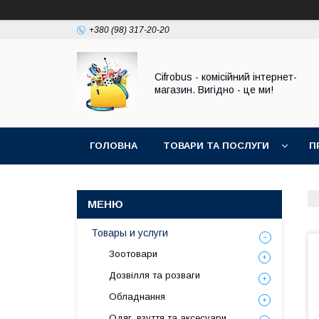
+380 (98) 317-20-20
Cifrobus - комiсiйний iнтернет-
магазин. Вигiдно - це ми!
ГОЛОВНА
ТОВАРИ ТА ПОСЛУГИ
П
Товары и услуги
Зоотовари
Дозвілля та розваги
Обладнання
Одяг, взуття та аксесуари