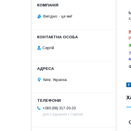
М
Вигiдно - це ми!
с
В
р
Сергій
Т
м
Ф
Київ, Україна
Х
+380 (98) 317-20-20
для з'єднання з Сергієм