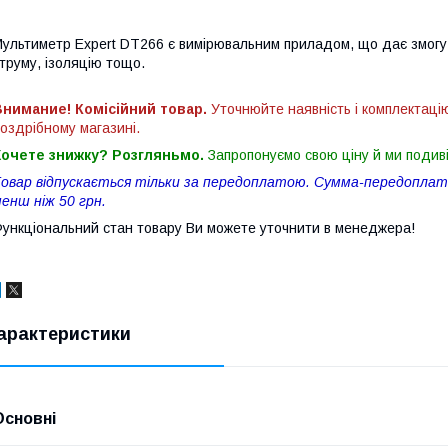
ультиметр Expert DT266 є вимірювальним приладом, що дає змогу 
труму, ізоляцію тощо.
нимание! Комісійний товар.
Уточнюйте наявність і комплектаці
оздрібному магазині.
Хочете знижку? Розгляньмо.
Запропонуємо свою ціну й ми подив
овар відпускається тільки за передоплатою. Сумма-передоплати
енш ніж 50 грн.
ункціональний стан товару Ви можете уточнити в менеджера!
арактеристики
Основні