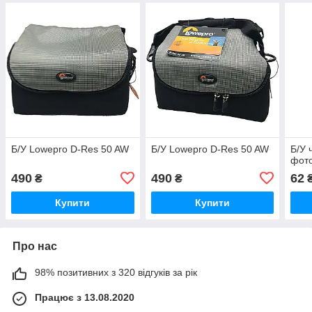
Б/У Lowepro D-Res 50 AW
Б/У Lowepro D-Res 50 AW
Б/У 
фот
490
490
62
₴
₴
Купити
Купити
Про нас
98% позитивних з 320 відгуків за рік
Працює з 13.08.2020