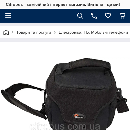
Cifrobus - комiсiйний iнтернет-магазин. Вигiдно - це ми!
Товари та послуги
Електроніка, ТБ, Мобільні телефони