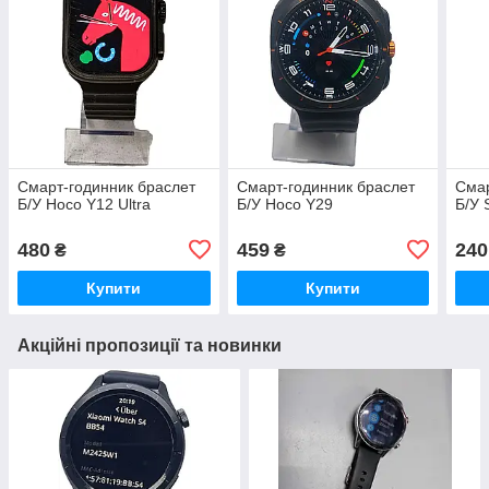
Смарт-годинник браслет
Смарт-годинник браслет
Смар
Б/У Hoco Y12 Ultra
Б/У Hoco Y29
Б/У 
480
459
240
₴
₴
Купити
Купити
Акційні пропозиції та новинки