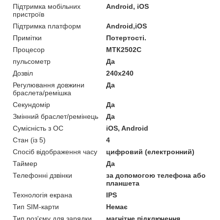
Підтримка мобільних
Android, iOS
пристроїв
Підтримка платформ
Android,iOS
Примітки
Потертості.
Процесор
МТК2502С
пульсометр
Да
Дозвіл
240x240
Регулювання довжини
Да
браслета/ремішка
Секундомір
Да
Змінний браслет/ремінець
Да
Сумісність з ОС
iOS, Android
Стан (із 5)
4
Спосіб відображення часу
цифровий (електронний)
Таймер
Да
Телефонні дзвінки
за допомогою телефона або
планшета
Технологія екрана
IPS
Тип SIM-карти
Немає
Тип роз'єму для зарядки
магнітне підключення