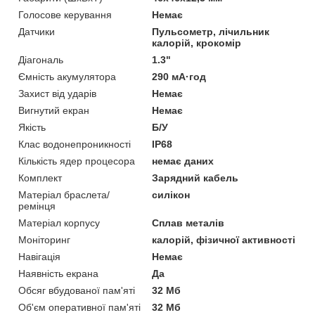
Голосове керування
Немає
Датчики
Пульсометр, лічильник
калорій, крокомір
Діагональ
1.3"
Ємність акумулятора
290 мА·год
Захист від ударів
Немає
Вигнутий екран
Немає
Якість
Б/У
Клас водонепроникності
IP68
Кількість ядер процесора
немає даних
Комплект
Зарядний кабель
Матеріал браслета/
силікон
ремінця
Матеріал корпусу
Сплав металів
Моніторинг
калорій, фізичної активності
Навігація
Немає
Наявність екрана
Да
Обсяг вбудованої пам'яті
32 Мб
Об'єм оперативної пам'яті
32 Мб