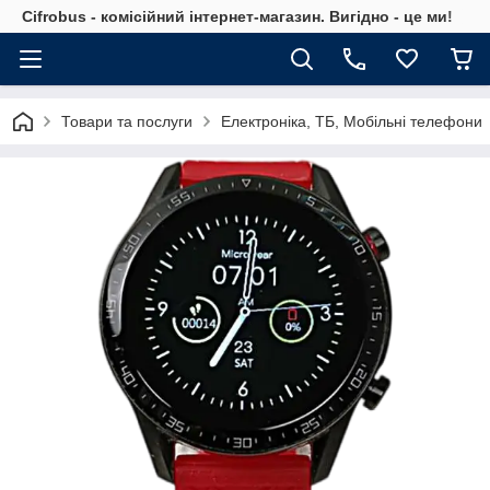
Cifrobus - комiсiйний iнтернет-магазин. Вигiдно - це ми!
Товари та послуги
Електроніка, ТБ, Мобільні телефони