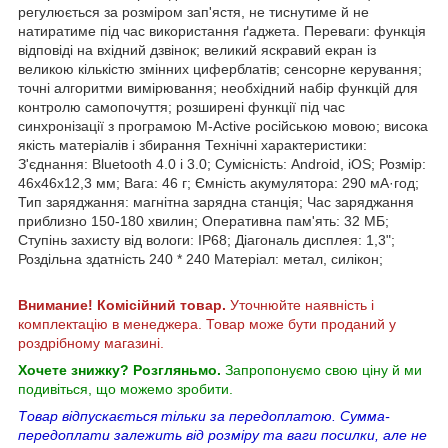
регулюється за розміром зап'ястя, не тиснутиме й не
натиратиме під час використання ґаджета. Переваги: функція
відповіді на вхідний дзвінок; великий яскравий екран із
великою кількістю змінних циферблатів; сенсорне керування;
точні алгоритми вимірювання; необхідний набір функцій для
контролю самопочуття; розширені функції під час
синхронізації з програмою M-Active російською мовою; висока
якість матеріалів і збирання Технічні характеристики:
З'єднання: Bluetooth 4.0 і 3.0; Сумісність: Android, iOS; Розмір:
46х46х12,3 мм; Вага: 46 г; Ємність акумулятора: 290 мА·год;
Тип заряджання: магнітна зарядна станція; Час заряджання
приблизно 150-180 хвилин; Оперативна пам'ять: 32 МБ;
Ступінь захисту від вологи: IP68; Діагональ дисплея: 1,3";
Роздільна здатність 240 * 240 Матеріал: метал, силікон;
Внимание! Комісійний товар.
Уточнюйте наявність і
комплектацію в менеджера. Товар може бути проданий у
роздрібному магазині.
Хочете знижку? Розгляньмо.
Запропонуємо свою ціну й ми
подивіться, що можемо зробити.
Товар відпускається тільки за передоплатою. Сумма-
передоплати залежить від розміру та ваги посилки, але не