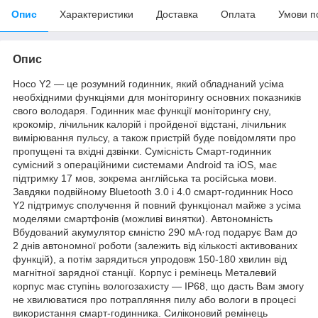
Опис
Характеристики
Доставка
Оплата
Умови п
Опис
Hoco Y2 — це розумний годинник, який обладнаний усіма
необхідними функціями для моніторингу основних показників
свого володаря. Годинник має функції моніторингу сну,
крокомір, лічильник калорій і пройденої відстані, лічильник
вимірювання пульсу, а також пристрій буде повідомляти про
пропущені та вхідні дзвінки. Сумісність Смарт-годинник
сумісний з операційними системами Android та iOS, має
підтримку 17 мов, зокрема англійська та російська мови.
Завдяки подвійному Bluetooth 3.0 і 4.0 смарт-годинник Hoco
Y2 підтримує сполучення й повний функціонал майже з усіма
моделями смартфонів (можливі винятки). Автономність
Вбудований акумулятор ємністю 290 мА·год подарує Вам до
2 днів автономної роботи (залежить від кількості активованих
функцій), а потім зарядиться упродовж 150-180 хвилин від
магнітної зарядної станції. Корпус і ремінець Металевий
корпус має ступінь вологозахисту — IP68, що дасть Вам змогу
не хвилюватися про потрапляння пилу або вологи в процесі
використання смарт-годинника. Силіконовий ремінець