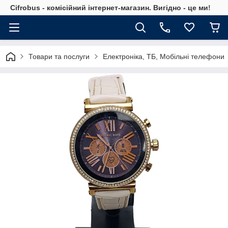
Cifrobus - комiсiйний iнтернет-магазин. Вигiдно - це ми!
Товари та послуги
Електроніка, ТБ, Мобільні телефони