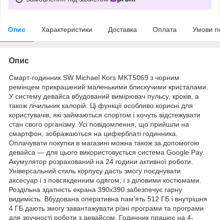
Опис
Характеристики
Доставка
Оплата
Умови п
Опис
Смарт-годинник SW Michael Kors MKT5069 з чорним
ремінцем прикрашений маленькими блискучими кристалами.
У систему девайса вбудований вимірювач пульсу, кроків, а
також лічильник калорій. Ці функції особливо корисні для
користувачів, які займаються спортом і хочуть відстежувати
стан свого організму. Усі повідомлення, що прийшли на
смартфон, зображаються на циферблаті годинника.
Оплачувати покупки в магазині можна також за допомогою
девайса — для цього використовується система Google Pay.
Акумулятор розрахований на 24 години активної роботи.
Універсальний стиль корпусу дасть змогу поєднувати
аксесуар і з повсякденним одягом, і з діловими костюмами.
Роздільна здатність екрана 390х390 забезпечує гарну
видимість. Вбудована оперативна пам'ять 512 ГБ і внутрішня
4 ГБ дають змогу завантажувати різні програми та програми
для зручності роботи з девайсом. Годинник працює на 4-