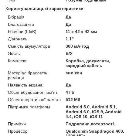
Користувальницькі характеристики
Вібрація
Да
Влагозащита
Да
Розміри (ШхВ)
11 х 42 х 42 мм
Діагональ
1.1"
Ємність акумулятора
300 мА·год
Якість
Б/У
Комплект
Коробка, документи,
зарядний кабель
Матеріал браслета/
силікон
ремінця
Наявність екрана
Да
Обсяг вбудованої пам'яті
4 Гб
Об'єм оперативної пам'яті
512 Мб
Підтримка платформ
Android 5.0, Android 5.1,
Android 6.0, iOS 9, Android
4.4, iOS 10, iOS 11
Примітки
Подряпини,потертості.
Процесор
Qualcomm Snapdragon 400,
1200 МГц