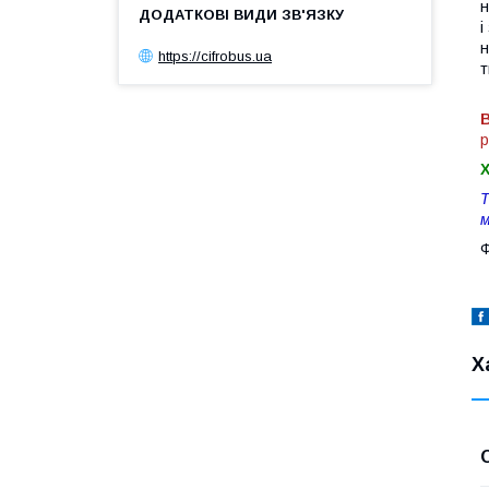
н
і
н
https://cifrobus.ua
т
В
р
Т
м
Ф
Х