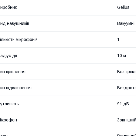
иробник
Gelius
ид навушників
Вакуумні
ількість мікрофонів
1
адіус дії
10 м
ип кріплення
Без кріп
ип підключення
Бездрото
утливість
91 дБ
ікрофон
Зовнішні