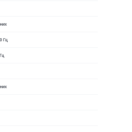
них
0 Гц
Гц
них