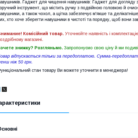
авушників. Ґаджет для чищення навушників: Ґаджет для догляду
 зручний інструмент, що містить ручку з подвійною головкою й очис
авушники, а також чохол, а щітка забезпечує м'якше та делікатні
их, хто хоче зберегти навушники в чистоті та порядку, щоб вони за
нимание! Комісійний товар.
Уточнюйте наявність і комплектаці
оздрібному магазині.
Хочете знижку? Розгляньмо.
Запропонуємо свою ціну й ми подив
овар відпускається тільки за передоплатою. Сумма-передоплати
енш ніж 50 грн.
ункціональний стан товару Ви можете уточнити в менеджера!
арактеристики
Основні