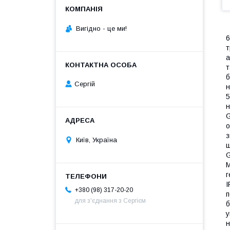
Вигiдно - це ми!
6
т
а
т
б
Сергій
н
5
н
G
о
з
Київ, Україна
ш
G
М
г
I
+380 (98) 317-20-20
п
для з'єднання з Сергієм
б
у
н