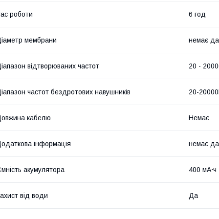
ас роботи
6 год
іаметр мембрани
немає да
іапазон відтворюваних частот
20 - 2000
іапазон частот бездротових навушників
20-20000
овжина кабелю
Немає
одаткова інформація
немає да
мність акумулятора
400 мА⋅ч
ахист від води
Да