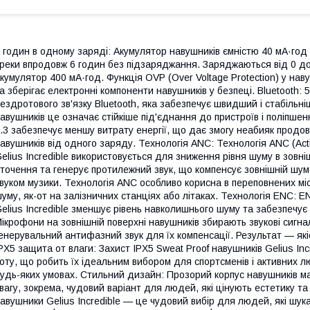
 годин в одному заряді: Акумулятор навушників ємністю 40 мА·год
реки впродовж 6 годин без підзаряджання. Заряджаються від 0 до
кумулятор 400 мА·год. Функція OVP (Over Voltage Protection) у на
а зберігає електронні компоненти навушників у безпеці. Bluetooth: 5
ездротового зв'язку Bluetooth, яка забезпечує швидший і стабільн
авушників це означає стійкіше під'єднання до пристроїв і поліпшенн
.3 забезпечує меншу витрату енергії, що дає змогу неабияк прод
авушників від одного заряду. Технологія ANC: Технологія ANC (Act
elius Incredible використовується для зниження рівня шуму в зовн
точення та генерує протилежний звук, що компенсує зовнішній шум
вуком музики. Технологія ANC особливо корисна в переповнених міс
уму, як-от на залізничних станціях або літаках. Технологія ENC: E
elius Incredible зменшує рівень навколишнього шуму та забезпечує 
ікрофони на зовнішній поверхні навушників збирають звукові сиг
енерувальний антифазний звук для їх компенсації. Результат — якіс
PX5 защита от влаги: Захист IPX5 Sweat Proof навушників Gelius In
оту, що робить їх ідеальним вибором для спортсменів і активних л
удь-яких умовах. Стильний дизайн: Прозорий корпус навушників м
вагу, зокрема, чудовий варіант для людей, які цінують естетику та
авушники Gelius Incredible — це чудовий вибір для людей, які шук