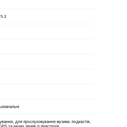
 5.3
ьоканальні
кування, для прослуховування музики, подкастів,
GPS та інших звуків із пристроїв