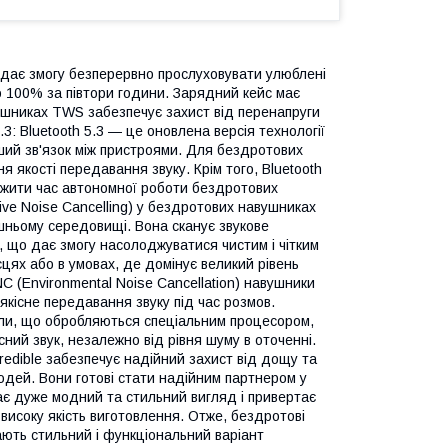
 дає змогу безперервно прослуховувати улюблені
 100% за півтори години. Зарядний кейс має
вушниках TWS забезпечує захист від перенапруги
.3: Bluetooth 5.3 — це оновлена версія технології
іший зв'язок між пристроями. Для бездротових
я якості передавання звуку. Крім того, Bluetooth
овжити час автономної роботи бездротових
ive Noise Cancelling) у бездротових навушниках
ішньому середовищі. Вона сканує звукове
, що дає змогу насолоджуватися чистим і чітким
цях або в умовах, де домінує великий рівень
NC (Environmental Noise Cancellation) навушники
якісне передавання звуку під час розмов.
нали, що обробляються спеціальним процесором,
ний звук, незалежно від рівня шуму в оточенні.
credible забезпечує надійний захист від дощу та
юдей. Вони готові стати надійним партнером у
ає дуже модний та стильний вигляд і привертає
 високу якість виготовлення. Отже, бездротові
ають стильний і функціональний варіант