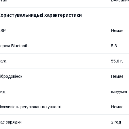
Стан
Вживани
Користувальницькі характеристики
DSP
Немає
ерсія Bluetooth
5.3
ага
55.6 г.
ібродзвінок
Немає
Вид
вакуумні
ожливість регулювання гучності
Немає
ас зарядки
2 год