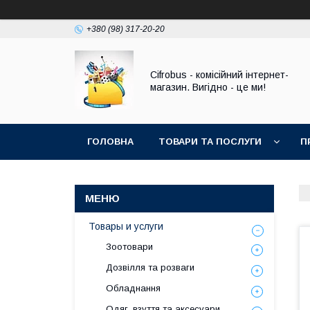
+380 (98) 317-20-20
Cifrobus - комiсiйний iнтернет-
магазин. Вигiдно - це ми!
ГОЛОВНА
ТОВАРИ ТА ПОСЛУГИ
П
Товары и услуги
Зоотовари
Дозвілля та розваги
Обладнання
Одяг, взуття та аксесуари