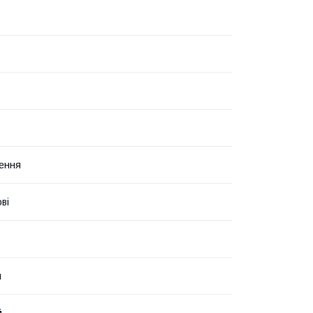
лення
ві
й