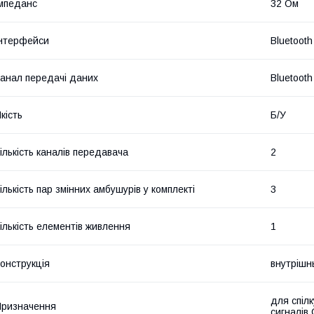
мпеданс
32 Ом
нтерфейси
Bluetooth
анал передачі даних
Bluetooth
кість
Б/У
ількість каналів передавача
2
ількість пар змінних амбушурів у комплекті
3
ількість елементів живлення
1
онструкція
внутрішн
для спіл
ризначення
сигналів 