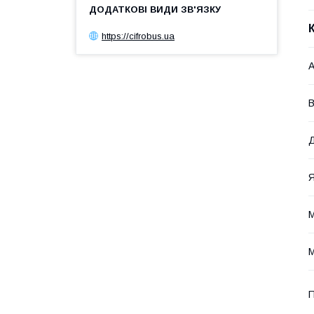
https://cifrobus.ua
А
В
Д
Я
М
П