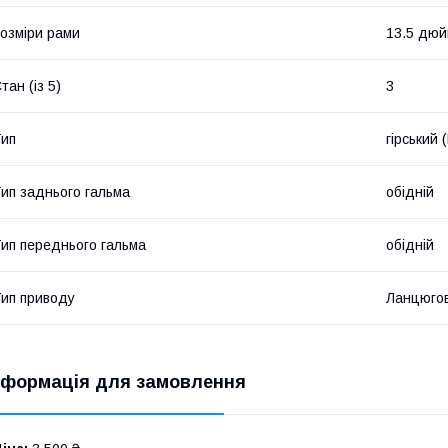
озміри рами
13.5 дю
тан (із 5)
3
ип
гірський 
ип заднього гальма
обідній
ип переднього гальма
обідній
ип приводу
Ланцюго
нформація для замовлення