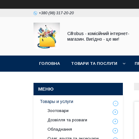
+380 (98) 317-20-20
Cifrobus - комiсiйний iнтернет-
магазин. Вигiдно - це ми!
ГОЛОВНА
ТОВАРИ ТА ПОСЛУГИ
П
Товары и услуги
Зоотовари
Дозвілля та розваги
Обладнання
Одяг, взуття та аксесуари