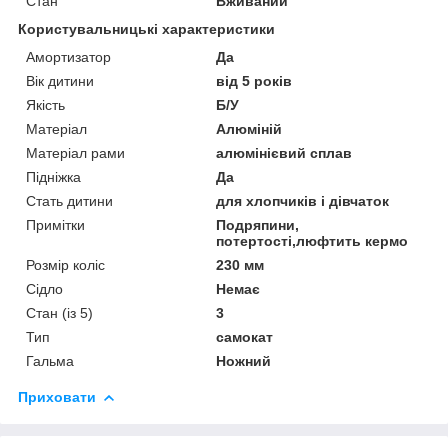
Стан
Вживаний
Користувальницькі характеристики
Амортизатор
Да
Вік дитини
від 5 років
Якість
Б/У
Матеріал
Алюміній
Матеріал рами
алюмінієвий сплав
Підніжка
Да
Стать дитини
для хлопчиків і дівчаток
Примітки
Подряпини,
потертості,люфтить кермо
Розмір коліс
230 мм
Сідло
Немає
Стан (із 5)
3
Тип
самокат
Гальма
Ножний
Приховати