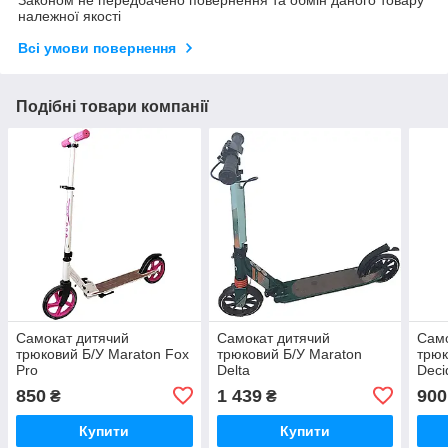
Законом не передбачено повернення та обмін даного товару
належної якості
Всі умови повернення
Подібні товари компанії
Самокат дитячий
Самокат дитячий
Само
трюковий Б/У Maraton Fox
трюковий Б/У Maraton
трюк
Pro
Delta
Deci
850
1 439
900
₴
₴
Купити
Купити