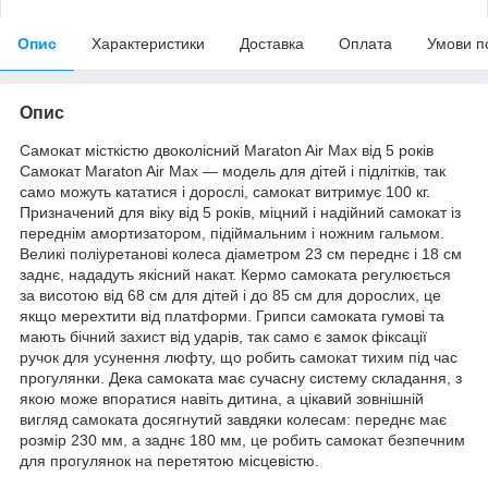
Опис
Характеристики
Доставка
Оплата
Умови п
Опис
Самокат місткістю двоколісний Maraton Air Max від 5 років
Самокат Maraton Air Max — модель для дітей і підлітків, так
само можуть кататися і дорослі, самокат витримує 100 кг.
Призначений для віку від 5 років, міцний і надійний самокат із
переднім амортизатором, підіймальним і ножним гальмом.
Великі поліуретанові колеса діаметром 23 см переднє і 18 см
заднє, нададуть якісний накат. Кермо самоката регулюється
за висотою від 68 см для дітей і до 85 см для дорослих, це
якщо мерехтити від платформи. Грипси самоката гумові та
мають бічний захист від ударів, так само є замок фіксації
ручок для усунення люфту, що робить самокат тихим під час
прогулянки. Дека самоката має сучасну систему складання, з
якою може впоратися навіть дитина, а цікавий зовнішній
вигляд самоката досягнутий завдяки колесам: переднє має
розмір 230 мм, а заднє 180 мм, це робить самокат безпечним
для прогулянок на перетятою місцевістю.