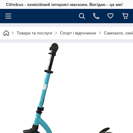
Cifrobus - комiсiйний iнтернет-магазин. Вигiдно - це ми!
Товари та послуги
Спорт і відпочинок
Самокати, скей