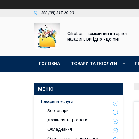
+380 (98) 317-20-20
Cifrobus - комiсiйний iнтернет-
магазин. Вигiдно - це ми!
ГОЛОВНА
ТОВАРИ ТА ПОСЛУГИ
П
Товары и услуги
Зоотовари
Дозвілля та розваги
Обладнання
Одяг, взуття та аксесуари