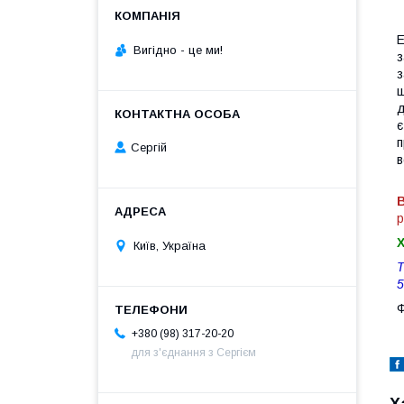
Е
Вигiдно - це ми!
з
з
ш
д
є
п
Сергій
в
р
Київ, Україна
Т
5
Ф
+380 (98) 317-20-20
для з'єднання з Сергієм