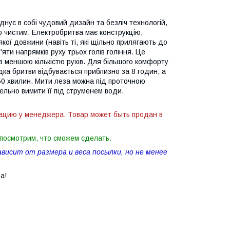
нує в собі чудовий дизайн та безліч технологій,
о чистим. Електробритва має конструкцію,
кої довжини (навіть ті, які щільно прилягають до
яти напрямків руху трьох голів гоління. Це
з меншою кількістю рухів. Для більшого комфорту
ядка бритви відбувається приблизно за 8 годин, а
50 хвилин. Мити леза можна під проточною
тельно вимити її під струменем води.
ацию у менеджера. Товар может быть продан в
посмотрим, что сможем сделать.
исит от размера и веса посылки, но не менее
а!