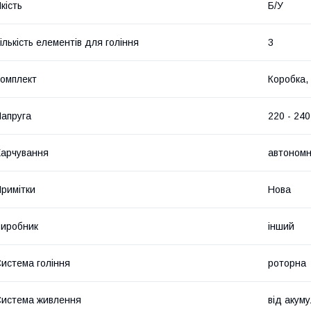
кість
Б/У
ількість елементів для гоління
3
омплект
Коробка,
апруга
220 - 240
арчування
автоном
римітки
Нова
иробник
інший
истема гоління
роторна
истема живлення
від акум