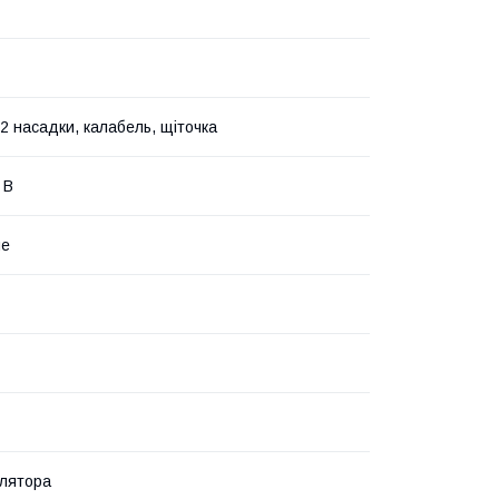
 2 насадки, калабель, щіточка
 В
не
улятора