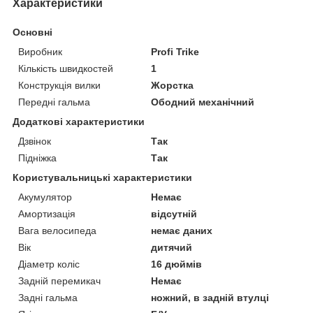
Характеристики
Основні
Виробник
Profi Trike
Кількість швидкостей
1
Конструкція вилки
Жорстка
Передні гальма
Ободний механічний
Додаткові характеристики
Дзвінок
Так
Підніжка
Так
Користувальницькі характеристики
Акумулятор
Немає
Амортизація
відсутній
Вага велосипеда
немає даних
Вік
дитячий
Діаметр коліс
16 дюймів
Задній перемикач
Немає
Задні гальма
ножний, в задній втулці