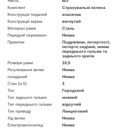
Якість
Б/У
Комплект
Страхувальні колеса
Конструкція педалей
класична
Конструкція керма
вигнутий
Матеріал рами
Сталь
Передній перемикач
Немає
Примітки
Подряпини, потертості,
потерте сидіння, немає
переднього гальма та
заднього крила
Розміри рами
10,5
Регулювання вилки
Немає
складаний
Немає
Стан (із 5)
3
Тип
Городской
Тип заднього гальма
ножний
Тип переднього гальма
відсутній
Тип приводу
Ланцюговий
Хід вилки
Немає
Електровелосипед
Немає