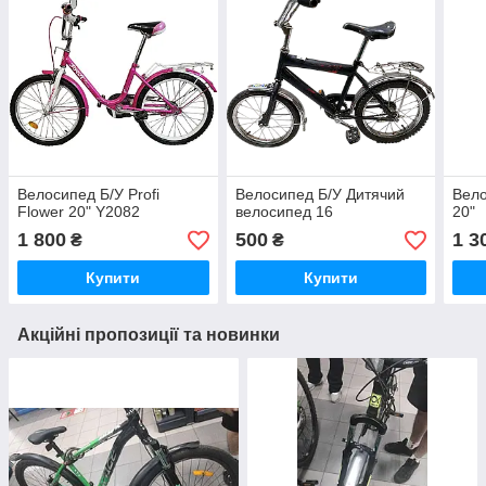
Велосипед Б/У Profi
Велосипед Б/У Дитячий
Вело
Flower 20" Y2082
велосипед 16
20"
1 800
500
1 3
₴
₴
Купити
Купити
Акційні пропозиції та новинки