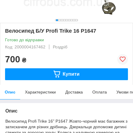
Велосипед Б/У Profi Trike 16 P1647
Готово до відправки
Код: 2000004167462
Роздріб
700
₴
Купити
Опис
Характеристики
Доставка
Оплата
Умови п
Опис
Велосипед Profi Trike 16" P1647 Жовто-чорний має багажник з
затискачем для різних дрібниць. Дзеркальце допоможе дитині
стежити за дорогою ззаду. Колеса з надувною камерою на