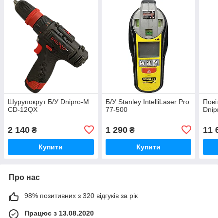
Шурупокрут Б/У Dnipro-M
Б/У Stanley IntelliLaser Pro
Пові
CD-12QX
77-500
Dnip
2 140
1 290
11 
₴
₴
Купити
Купити
Про нас
98% позитивних з 320 відгуків за рік
Працює з 13.08.2020