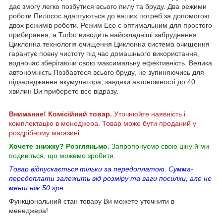
дає змогу легко позбутися всього пилу та бруду. Два режими
роботи Пилосос адаптуються до ваших потреб за допомогою
двох режимів роботи. Режим Eco є оптимальним для простого
прибирання, а Turbo виводить найскладніші забруднення.
Циклонна технологія очищення Циклонна система очищення
гарантує повну чистоту під час домашнього використання,
водночас зберігаючи свою максимальну ефективність. Велика
автономність Позбавтеся всього бруду, не зупиняючись для
підзаряджання акумулятора, завдяки автономності до 40
хвилин Ви приберете все відразу.
Внимание! Комісійний товар.
Уточнюйте наявність і
комплектацію в менеджера. Товар може бути проданий у
роздрібному магазині.
Хочете знижку? Розгляньмо.
Запропонуємо свою ціну й ми
подивіться, що можемо зробити.
Товар відпускається тільки за передоплатою. Сумма-
передоплати залежить від розміру та ваги посилки, але не
менш ніж 50 грн.
Функціональний стан товару Ви можете уточнити в
менеджера!