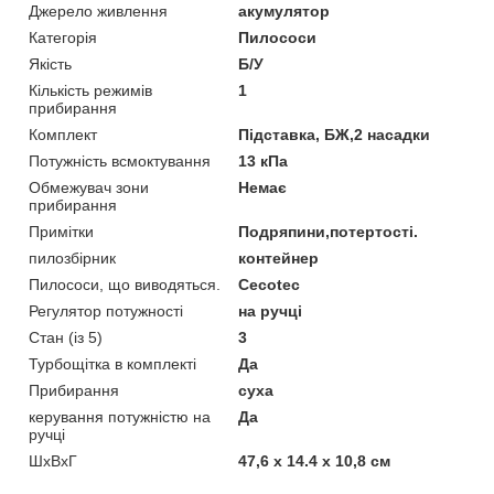
Джерело живлення
акумулятор
Категорія
Пилососи
Якість
Б/У
Кількість режимів
1
прибирання
Комплект
Підставка, БЖ,2 насадки
Потужність всмоктування
13 кПа
Обмежувач зони
Немає
прибирання
Примітки
Подряпини,потертості.
пилозбірник
контейнер
Пилососи, що виводяться.
Cecotec
Регулятор потужності
на ручці
Стан (із 5)
3
Турбощітка в комплекті
Да
Прибирання
суха
керування потужністю на
Да
ручці
ШхВхГ
47,6 x 14.4 x 10,8 см