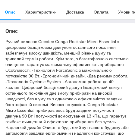
Опис
Характеристики
Доставка
Оплата
Умови п
Опис
Ручний пилосос Cecotec Conga Rockstar Micro Essential з
цифровим безщітковим двигуном останнього покоління
забезпечує високу швидкість, менший рівень шуму та
тривалий термін роботи. Крім того, з багатофазною системою
очищення гарантує максимальну ефективність прибирання.
Особливості: -Технологія ForceSonic з максимальною
потужністю 90 Вт. -Ергономічний дизайн. -Два режиму роботи.
-Технологія Cyclonic System. -Автономна робота до 40
хвилин. Цифровий безщітковий двигун Безщітковий двигун
останнього покоління дає змогу прибирати на високій
швидкості, без шуму та з однаковою ефективністю завдяки
багатофазній системі. Висока потужність Conga Rockstar
Micro Essential прибирає весь бруд завдяки потужності
двигуна 90 Вт і потужності всмоктування 13 кПа, що гарантує
глибоке очищення й ефективне прибирання без зусиль.
Надлегкий дизайн Очистьте будь-який кут вашого будинку або
автомобіля завдяки ергономічній і надлегкій конструкції, що