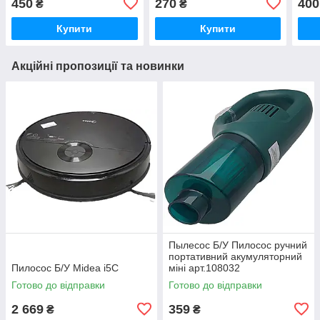
450
270
400
₴
₴
Купити
Купити
Акційні пропозиції та новинки
Пылесос Б/У Пилосос ручний
портативний акумуляторний
Пилосос Б/У Midea i5C
міні арт.108032
Готово до відправки
Готово до відправки
2 669
359
₴
₴