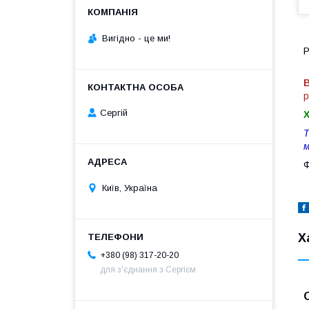
Вигiдно - це ми!
P
В
р
Сергій
Т
м
Ф
Київ, Україна
Х
+380 (98) 317-20-20
для з'єднання з Сергієм