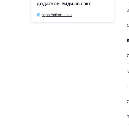
В
https://cifrobus.ua
Я
К
П
С
Т