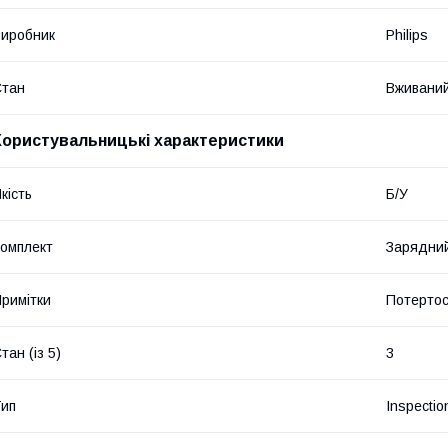
иробник
Philips
Стан
Вживани
Користувальницькі характеристики
кість
Б/У
омплект
Зарядний
римітки
Потертос
тан (із 5)
3
ип
Inspectio