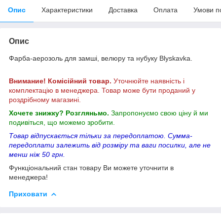
Опис
Характеристики
Доставка
Оплата
Умови п
Опис
Фарба-аерозоль для замші, велюру та нубуку Blyskavka.
Внимание! Комісійний товар.
Уточнюйте наявність і
комплектацію в менеджера. Товар може бути проданий у
роздрібному магазині.
Хочете знижку? Розгляньмо.
Запропонуємо свою ціну й ми
подивіться, що можемо зробити.
Товар відпускається тільки за передоплатою. Сумма-
передоплати залежить від розміру та ваги посилки, але не
менш ніж 50 грн.
Функціональний стан товару Ви можете уточнити в
менеджера!
Приховати