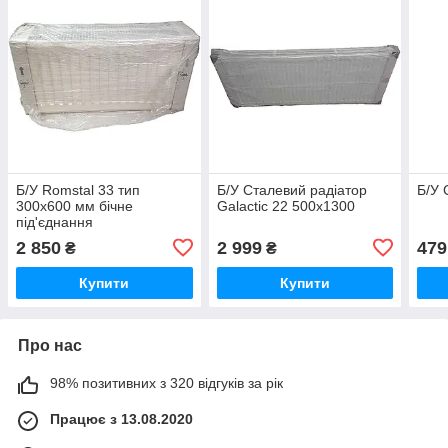
Б/У Romstal 33 тип
Б/У Сталевий радіатор
Б/У 
300x600 мм бічне
Galactic 22 500х1300
під'єднання
2 850
2 999
479
₴
₴
Купити
Купити
Про нас
98% позитивних з 320 відгуків за рік
Працює з 13.08.2020