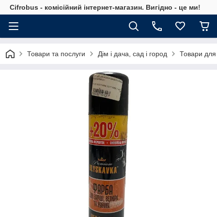
Cifrobus - комiсiйний iнтернет-магазин. Вигiдно - це ми!
Товари та послуги
Дім і дача, сад і город
Товари для