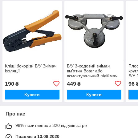
Кліщі бокорізи Б/У Знімач
Б/У 3-ходовий знімач
Плос
ізоляції
вм'ятин Boter або
круг
всмоктувальний підіймач
Б/У 
для скла
стоп
190
449
96
₴
₴
на р
Купити
Купити
Про нас
98% позитивних з 320 відгуків за рік
Працює з 13.08.2020