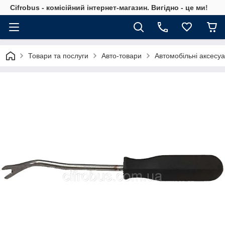
Cifrobus - комiсiйний iнтернет-магазин. Вигiдно - це ми!
Товари та послуги
Авто-товари
Автомобільні аксесу