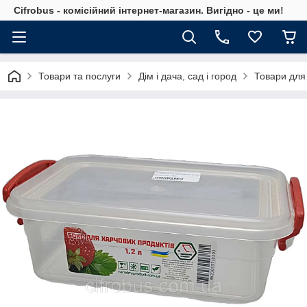
Cifrobus - комiсiйний iнтернет-магазин. Вигiдно - це ми!
Товари та послуги
Дім і дача, сад і город
Товари для