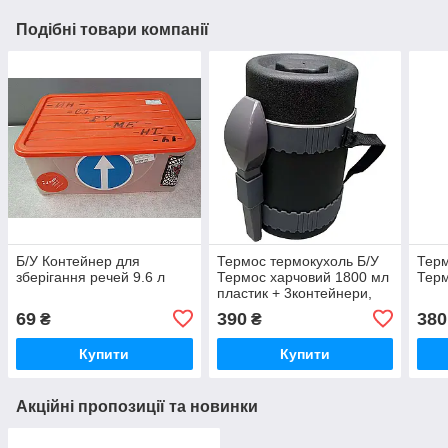
Подібні товари компанії
Б/У Контейнер для
Термос термокухоль Б/У
Терм
зберігання речей 9.6 л
Термос харчовий 1800 мл
Терм
пластик + 3контейнери,
ложка, виделка
69
390
380
₴
₴
Купити
Купити
Акційні пропозиції та новинки