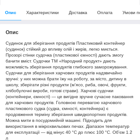
Опис
Характеристики
Доставка
Оплата
Умови п
Опис
Судинок для зберігання продуктів Пластиковий контейнер
(судинок) стійкий до впливу олій і жирів, легко миється.
Прозорі стінки судочка (пластикової ємності) дають змогу
бачити вміст. Судочки ТМ «Народний продукт» дають
можливість зберігання продуктів глибокого заморожування.
Судочки для зберігання харчових продуктів надзвичайно
зручні: у них можна брати їжу на роботу, за місто, дитину в
школу, зберігати різні продукти (м'ясо, риба, овочі, фрукти,
хлібобулочні вироби, готові страви). Харчові судочки
(контейнери, ємності) — це вигідне зручне сучасне паковання
для харчових продуктів. Головною перевагою харчового
пластикового судка (судка, ємності, контейнера) є
продовження терміну зберігання швидкопортних продуктів.
Можна мити в посудомийній машині. Підходить для
використання в мікрохвильових печах. Діапазон температур
для експлуатації — від мінус 40 °C до плюс 100 °C. Об'єм 1.2
л