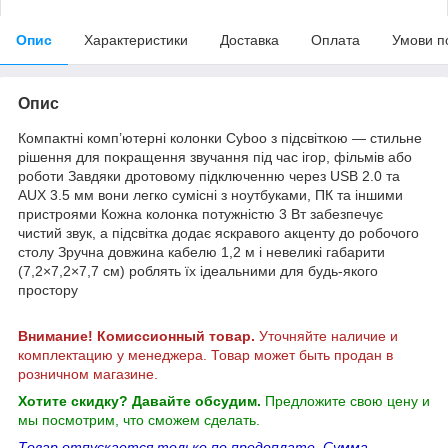
Опис
Характеристики
Доставка
Оплата
Умови п
Опис
Компактні комп’ютерні колонки Cyboo з підсвіткою — стильне
рішення для покращення звучання під час ігор, фільмів або
роботи Завдяки дротовому підключенню через USB 2.0 та
AUX 3.5 мм вони легко сумісні з ноутбуками, ПК та іншими
пристроями Кожна колонка потужністю 3 Вт забезпечує
чистий звук, а підсвітка додає яскравого акценту до робочого
столу Зручна довжина кабелю 1,2 м і невеликі габарити
(7,2×7,2×7,7 см) роблять їх ідеальними для будь-якого
простору
Внимание! Комиссионный товар.
Уточняйте наличие и
комплектацию у менеджера. Товар может быть продан в
розничном магазине.
Хотите скидку? Давайте обсудим.
Предложите свою цену и
мы посмотрим, что сможем сделать.
Товар отпускается только по предоплате. Сумма