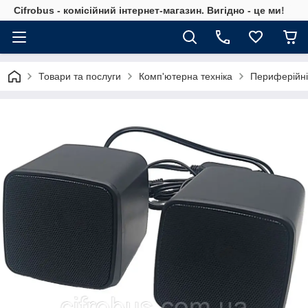
Cifrobus - комiсiйний iнтернет-магазин. Вигiдно - це ми!
Товари та послуги
Комп'ютерна техніка
Периферійні